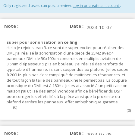
Only registered users can post a review.
Log in or create an account
.
Note :
Date :
2023-10-07
super pour sonorisation on ceiling
Hello Je rejoins Jean B. ce sont de super exciter pour réaliser des
DML J'ai réalisé la sonorisation d'une pièce de 35M2 avec 4
panneaux DML de 50x100cm construits en multiplis aviation de
3.5mm d'épaisseur 5 plis en bouleau. j'ai réalisé des renforts de
type table d'harmonie. ils sont suspendus au plafond. Je les coupe
à 200Hz. plus bas c'est compliqué de maitriser les résonances. et
de tout façon la taille des panneaux ne le permet pas. La coupure
acoustique du DML est à 180Hz. Je les ai associé à un petit caisson
maison j'ai utilisé des ampli Wondom afin de bénéficier du DSP
pour corriger les effets liés à la pièce ainsi que la proximité du
plafond derrière les panneaux. effet ambiphonique garantie.
(
0
)
(
0
)
Note :
Date :
2023-07-08