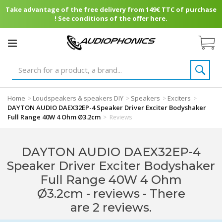
Take advantage of the free delivery from 149€ TTC of purchase
! See conditions of the offer here.
Home
Loudspeakers & speakers DIY
Speakers
Exciters
>
>
>
>
DAYTON AUDIO DAEX32EP-4 Speaker Driver Exciter Bodyshaker
Full Range 40W 4 Ohm Ø3.2cm
>
Reviews
DAYTON AUDIO DAEX32EP-4
Speaker Driver Exciter Bodyshaker
Full Range 40W 4 Ohm
Ø3.2cm - reviews
- There
are 2 reviews.