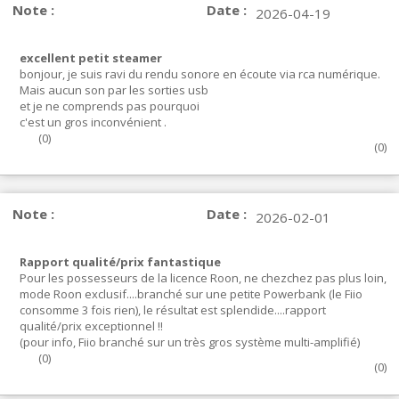
Note :
Date :
2026-04-19
excellent petit steamer
bonjour, je suis ravi du rendu sonore en écoute via rca numérique.
Mais aucun son par les sorties usb
et je ne comprends pas pourquoi
c'est un gros inconvénient .
(
0
)
(
0
)
Note :
Date :
2026-02-01
Rapport qualité/prix fantastique
Pour les possesseurs de la licence Roon, ne chezchez pas plus loin,
mode Roon exclusif....branché sur une petite Powerbank (le Fiio
consomme 3 fois rien), le résultat est splendide....rapport
qualité/prix exceptionnel !!
(pour info, Fiio branché sur un très gros système multi-amplifié)
(
0
)
(
0
)