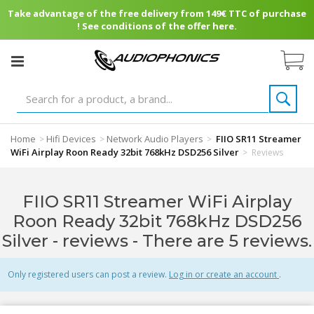
Take advantage of the free delivery from 149€ TTC of purchase
! See conditions of the offer here.
Home
Hifi Devices
Network Audio Players
FIIO SR11 Streamer
>
>
>
WiFi Airplay Roon Ready 32bit 768kHz DSD256 Silver
>
Reviews
FIIO SR11 Streamer WiFi Airplay
Roon Ready 32bit 768kHz DSD256
Silver - reviews
- There are 5 reviews.
Only registered users can post a review.
Log in or create an account
.