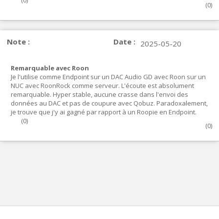
(
0
)
(
0
)
Note :
Date :
2025-05-20
Remarquable avec Roon
Je l'utilise comme Endpoint sur un DAC Audio GD avec Roon sur un
NUC avec RoonRock comme serveur. L'écoute est absolument
remarquable. Hyper stable, aucune crasse dans l'envoi des
données au DAC et pas de coupure avec Qobuz. Paradoxalement,
je trouve que j'y ai gagné par rapport à un Roopie en Endpoint.
(
0
)
(
0
)