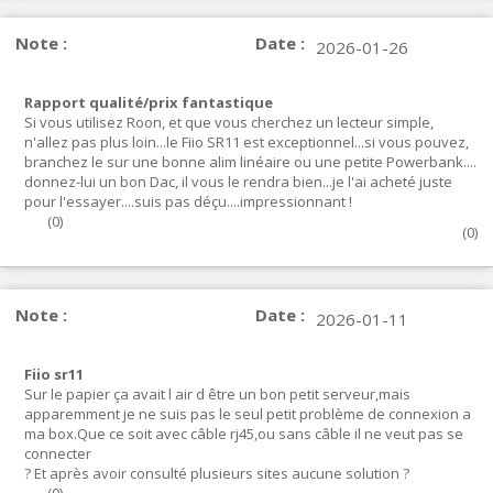
Note :
Date :
2026-01-26
Rapport qualité/prix fantastique
Si vous utilisez Roon, et que vous cherchez un lecteur simple,
n'allez pas plus loin...le Fiio SR11 est exceptionnel...si vous pouvez,
branchez le sur une bonne alim linéaire ou une petite Powerbank....
donnez-lui un bon Dac, il vous le rendra bien...je l'ai acheté juste
pour l'essayer....suis pas déçu....impressionnant !
(
0
)
(
0
)
Note :
Date :
2026-01-11
Fiio sr11
Sur le papier ça avait l air d être un bon petit serveur,mais
apparemment je ne suis pas le seul petit problème de connexion a
ma box.Que ce soit avec câble rj45,ou sans câble il ne veut pas se
connecter
? Et après avoir consulté plusieurs sites aucune solution ?