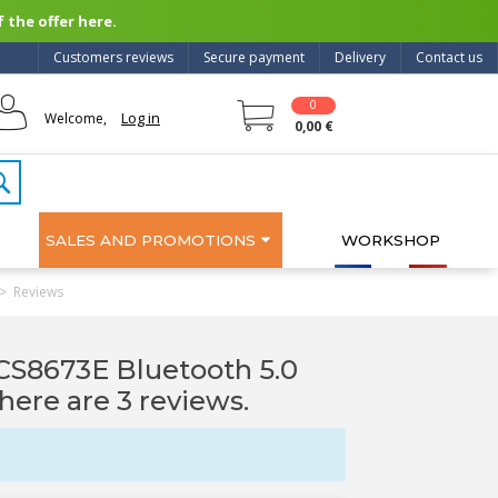
 the offer here.
Customers reviews
Secure payment
Delivery
Contact us
0
Log in
Welcome,
0,00 €
SALES AND PROMOTIONS
WORKSHOP
>
Reviews
CS8673E Bluetooth 5.0
There are 3 reviews.