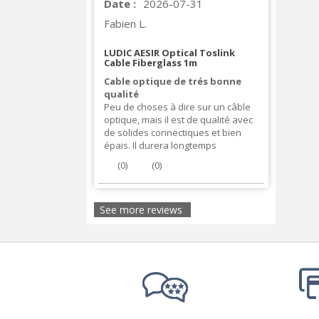
Date :
2026-07-31
Fabien L.
LUDIC AESIR Optical Toslink
Cable Fiberglass 1m
Cable optique de trés bonne
qualité
Peu de choses à dire sur un câble
optique, mais il est de qualité avec
de solides connectiques et bien
épais. Il durera longtemps
(
0
)
(
0
)
See more reviews