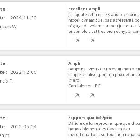
te :
Excellent ampli
J'ai ajouté cet ampli FX audio associé
te :
2024-11-22
nickel, dynamique, pas agressivite po
réglage du volume un peu juste au 
ncois W.
ensemble c'est très bien et hyper corr
(
0
)
(
0
)
te :
Ampli
Bonjour je viens de recevoir mon petit
te :
2022-12-06
simple à utiliser,pour un prix défiant 
IABLUE T8 5PIN 5-Pin DIN
,merci.
ncis P.
Phono Connector Gold...
Cordialement.P.F
9,90 €
(
0
)
(
0
)
IABLUE T8 Binding Post
opper + Anti-Rotation...
19,90 €
te :
rapport qualité /prix
Difficile de lui reprocher quelque chos
te :
2022-05-24
VIABLUE EPC-4 T8 STEREO
honorablement des davis mia20
MALL Male Stereo Jack...
merci fx audio et surtout merci audio
ien m.
34,90 €