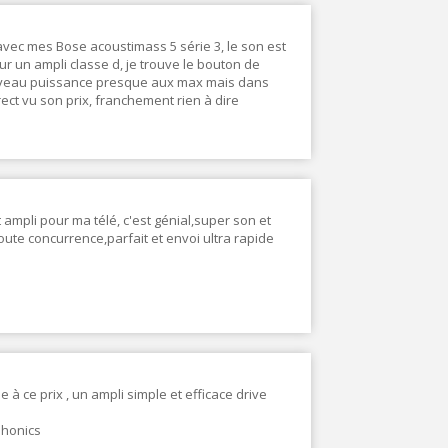
 avec mes Bose acoustimass 5 série 3, le son est
ur un ampli classe d, je trouve le bouton de
niveau puissance presque aux max mais dans
ect vu son prix, franchement rien à dire
 ampli pour ma télé, c'est génial,super son et
toute concurrence,parfait et envoi ultra rapide
e à ce prix , un ampli simple et efficace drive
phonics