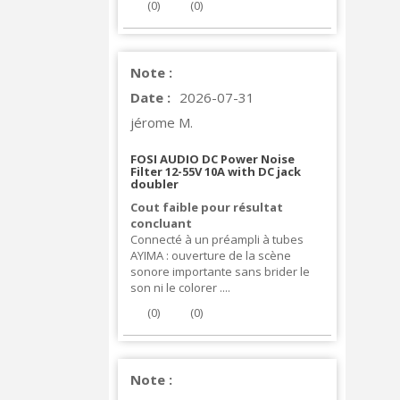
(
0
)
(
0
)
Note :
Date :
2026-07-31
jérome M.
FOSI AUDIO DC Power Noise
Filter 12-55V 10A with DC jack
doubler
Cout faible pour résultat
concluant
Connecté à un préampli à tubes
AYIMA : ouverture de la scène
sonore importante sans brider le
son ni le colorer ....
(
0
)
(
0
)
Note :