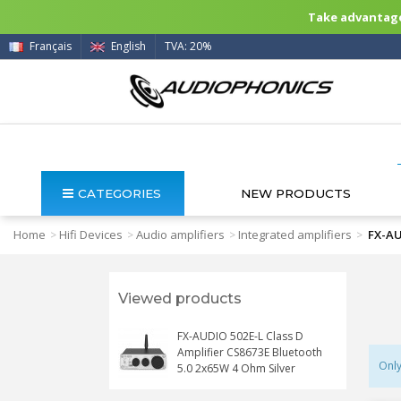
Take advantage 
Français
English
TVA: 20%
CATEGORIES
NEW PRODUCTS
Home
Hifi Devices
Audio amplifiers
Integrated amplifiers
FX-AU
>
>
>
>
Viewed products
FX-AUDIO 502E-L Class D
Amplifier CS8673E Bluetooth
Only
5.0 2x65W 4 Ohm Silver