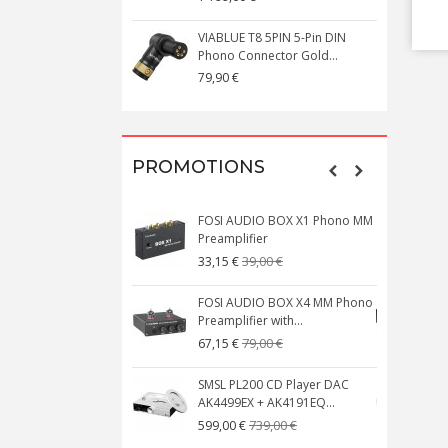
VIABLUE T8 5PIN 5-Pin DIN
V
Phono Connector Gold...
C
79,90 €
1
PROMOTIONS
FOSI AUDIO BOX X1 Phono MM
N
Preamplifier
W
39,00 €
33,15 €
FOSI AUDIO BOX X4 MM Phono
Preamplifier with...
M
79,00 €
67,15 €
SMSL PL200 CD Player DAC
AK4499EX + AK4191EQ...
C
739,00 €
599,00 €