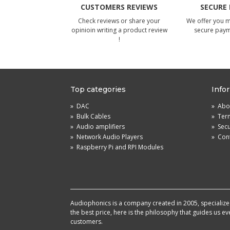
CUSTOMERS REVIEWS
SECURE
Check reviews or share your
We offer you 
opinioin writing a product review
secure pay
!
Top categories
Info
»
DAC
»
Abou
»
Bulk Cables
»
Term
»
Audio amplifiers
»
Sec
»
Network Audio Players
»
Cont
»
Raspberry Pi and RPI Modules
Audiophonics is a company created in 2005, specialized 
the best price, here is the philosophy that guides us e
customers.