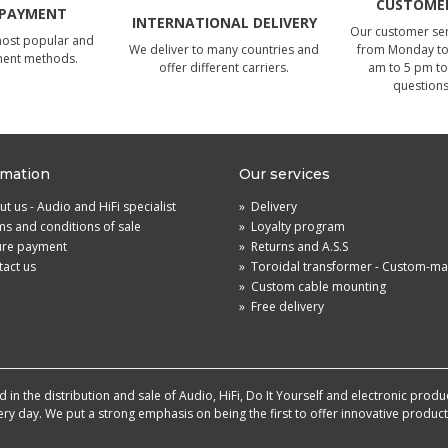
CUSTOMER
 PAYMENT
INTERNATIONAL DELIVERY
Our customer serv
most popular and
We deliver to many countries and
from Monday to 
ment methods.
offer different carriers.
am to 5 pm to
questions
rmation
Our services
t us - Audio and HiFi specialist
»
Delivery
s and conditions of sale
»
Loyalty program
ure payment
»
Returns and A.S.S
act us
»
Toroidal transformer - Custom-m
»
Custom cable mounting
»
Free delivery
in the distribution and sale of Audio, HiFi, Do It Yourself and electronic produ
very day. We put a strong emphasis on being the first to offer innovative produ