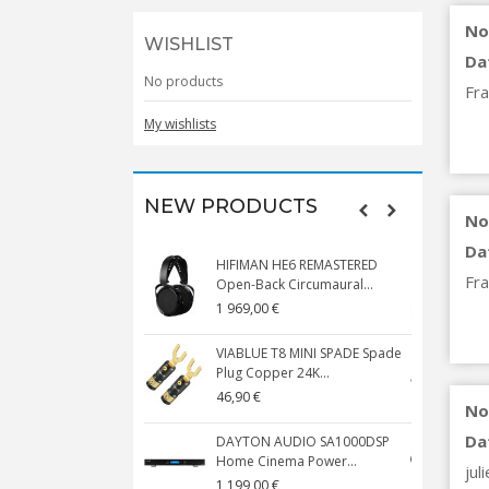
No
WISHLIST
Da
No products
Fra
My wishlists
NEW PRODUCTS
No
Da
HIFIMAN HE6 REMASTERED
V
Fra
Open-Back Circumaural...
1 969,00 €
5
VIABLUE T8 MINI SPADE Spade
V
Plug Copper 24K...
C
46,90 €
1
No
Da
DAYTON AUDIO SA1000DSP
Home Cinema Power...
S
jul
1 199,00 €
1