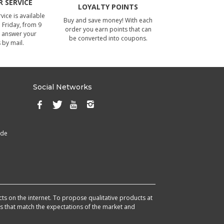
 SERVICE
LOYALTY POINTS
ice is available
Buy and save money! With each
Friday, from 9
order you earn points that can
 answer your
be converted into coupons.
 by mail.
Social Networks
ade
cts on the internet. To propose qualitative products at
cts that match the expectations of the market and