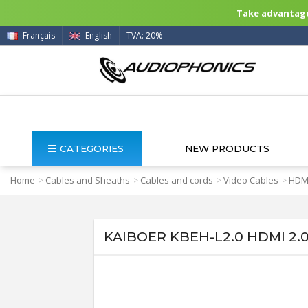
Take advantage 
Français
English
TVA: 20%
CATEGORIES
NEW PRODUCTS
Home
Cables and Sheaths
Cables and cords
Video Cables
HDMI
>
>
>
>
KAIBOER KBEH-L2.0 HDMI 2.0 