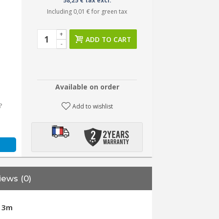
58,25 € tax excl.
Including
0,01 €
for green tax
+
ADD TO CART
-
Available on order
?
Add to wishlist
iews (0)
K 3m