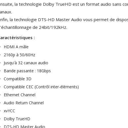
nsuite, la technologie Dolby TrueHD est un format audio sans c
Class D Integrated...
649,00 €
579,00 €
anaux.
nfin, la technologie DTS-HD Master Audio vous permet de dispos
FOSI AUDIO CA30 4 Channel
'échantillonnage de 24bit/192kHz.
Car Amplifier 4x100W...
159,99 €
135,99 €
aractéristiques :
HDMI A mâle
2160p à 50/60Hz
Jusqu'à 32 canaux audio
Bande passante : 18Gbps
EVERSOLO DMP-A6 GEN 2
Streamer 2x ES9038Q2M...
Compatible 3D
890,00 €
Compatible CEC (Contrôl inter-éléments)
Ethernet Channel
WIIM PRO+ Audio Streamer
Bit-Perfect DAC...
Audio Return Channel
249,00 €
xvYCC
AIYIMA HYFIOO DM100
Dolby TrueHD
Streamer Digital Transport...
DTS-HD Master Audio