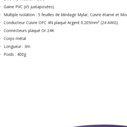
709,00 €
Gaine PVC (x5 juxtaposées)
SYITREN R300 CD Player on
Multiple isolation : 5 feuilles de blindage Mylar, Cuivre étamé et M
Battery Bluetooth 5.3...
Conducteur Cuivre OFC 4N plaqué Argent 0.205mm² (24 AWG)
99,00 €
Connecteurs plaqué Or 24K
Corps métal
Longueur : 3m
Poids : 400g