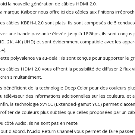
oici la nouvelle génération de câbles HDMI 2.0.
a marque Kaiboer nous offre ici des câbles aux finitions irrépro
es câbles KBEH-L2.0 sont plats. Ils sont composés de 5 conduct
vec une bande passante élevée jusqu'à 18Gbps, ils sont conçus p
D, 2K, 4K (UHD) et sont évidemment compatible avec les appare
.4).
ette polyvalence va au-delà : ils sont conçus pour supporter le g
es câbles HDMI 2.0 vous offrent la possibilité de diffuser 2 flux
cran simultanément.
NEUTRIK NC3FXX Silver Plated
ls bénéficient de la technologie Deep Color pour des couleurs p
3 Way Female XLR...
u téléviseur des informations additionnelles sur les couleurs, et 
4,95 €
4,30 €
nfin, la technologie xvYCC (Extended-gamut YCC) permet d’accent
[GRADE B] DAYTON AUDIO
rofiter de couleurs plus subtiles que celles proposées par un câb
MKSX4 Low Profil...
179,90 €
149,00 €
u côté Audio, ils ne sont pas en reste.
out d'abord, l'Audio Return Channel vous permet de faire passer
AUDIOPHONICS DA-S250NC