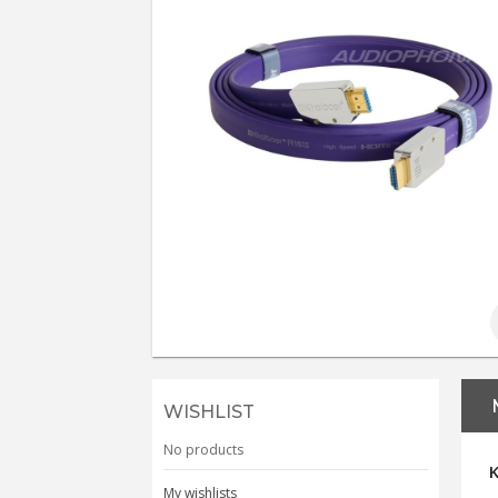
WISHLIST
No products
My wishlists