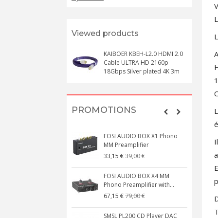
V
L
Viewed products
L
A
KAIBOER KBEH-L2.0 HDMI 2.0
Cable ULTRA HD 2160p
H
18Gbps Silver plated 4K 3m
1
C
PROMOTIONS
L
é
FOSI AUDIO BOX X1 Phono
I
MM Preamplifier
a
39,00 €
33,15 €
E
FOSI AUDIO BOX X4 MM
p
Phono Preamplifier with...
79,00 €
67,15 €
D
T
SMSL PL200 CD Player DAC