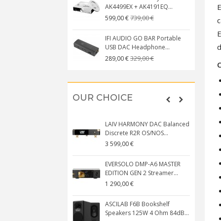
E
AK4499EX + AK4191EQ...
739,00 €
599,00 €
c
E
IFI AUDIO GO BAR Portable
d
USB DAC Headphone...
329,00 €
289,00 €
C
OUR CHOICE
LAIV HARMONY DAC Balanced
Discrete R2R OS/NOS...
3 599,00 €
EVERSOLO DMP-A6 MASTER
EDITION GEN 2 Streamer...
1 290,00 €
ASCILAB F6B Bookshelf
Speakers 125W 4 Ohm 84dB...