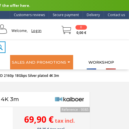
 the offer here.
Customers reviews
Secure payment
Delivery
Contact us
0
Log in
Welcome,
0,00 €
SALES AND PROMOTIONS
WORKSHOP
D 2160p 18Gbps Silver plated 4K 3m
d 4K 3m
Reference : 9385
69,90 €
tax incl.