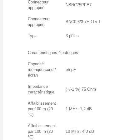
Connecteur
NBNC75PFE7
approprié
Connecteur
BNC0.6/3.7HDTV-T
approprié
Type
3 pôles
Caractéristiques électriques:
Capacité
métrique cond./
55 pF
écran
Impédance
(+/-1 %) 75 Ohm
caractéristique
Affaiblissement
par 100 m (20
1 MHz: 1,2 dB
°C)
Affaiblissement
par 100 m (20
10 MHz: 4,0 dB
°C)