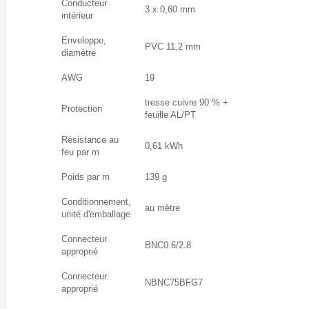
Conducteur
3 x 0,60 mm
intérieur
Enveloppe,
PVC 11,2 mm
diamètre
AWG
19
tresse cuivre 90 % +
Protection
feuille AL/PT
Résistance au
0,61 kWh
feu par m
Poids par m
139 g
Conditionnement,
au mètre
unité d'emballage
Connecteur
BNC0.6/2.8
approprié
Connecteur
NBNC75BFG7
approprié