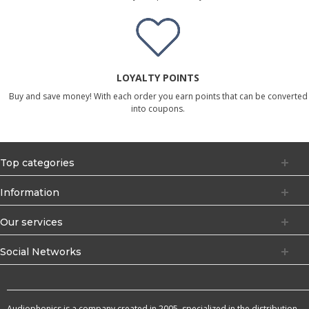
LOYALTY POINTS
Buy and save money! With each order you earn points that can be converted
into coupons.
Top categories
Information
Our services
Social Networks
Audiophonics is a company created in 2005, specialized in the distribution