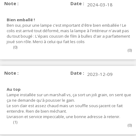
Note :
Date :
2024-03-18
Bien emballé !
Ben oui, pour une lampe c'est important d'être bien emballée ! Le
colis est arrivé tout déformé, mais la lampe à l'intérieur n'avait pas
du tout bougé : L'épais coussin de film à bulles d'air a parfaitement
joué son rôle. Merci à celui qui fait les colis
(
0
)
(
0
)
Note :
Date :
2023-12-09
Au top
Lampe installée sur un marshall vs, ça sort un joli grain, on sent que
ça ne demande qu'à pousser le gain.
Le son clair est assez chaud mais un souffle sous-jacent ce fait
entendre. Rien de bien méchant.
Livraison et service impeccable, une bonne adresse à retenir.
(
1
)
(
0
)