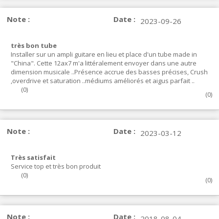
Note :
Date :
2023-09-26
très bon tube
Installer sur un ampli guitare en lieu et place d'un tube made in
"China". Cette 12ax7 m'a littéralement envoyer dans une autre
dimension musicale ..Présence accrue des basses précises, Crush
,overdrive et saturation ..médiums améliorés et aigus parfait ..
(
0
)
(
0
)
Note :
Date :
2023-03-12
Très satisfait
Service top et très bon produit
(
0
)
(
0
)
Note :
Date :
2018-08-04