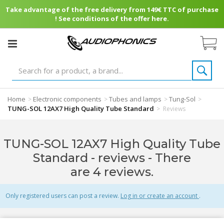
Take advantage of the free delivery from 149€ TTC of purchase
! See conditions of the offer here.
Home
Electronic components
Tubes and lamps
Tung-Sol
>
>
>
>
TUNG-SOL 12AX7 High Quality Tube Standard
>
Reviews
TUNG-SOL 12AX7 High Quality Tube
Standard - reviews
- There
are 4 reviews.
Only registered users can post a review.
Log in or create an account
.