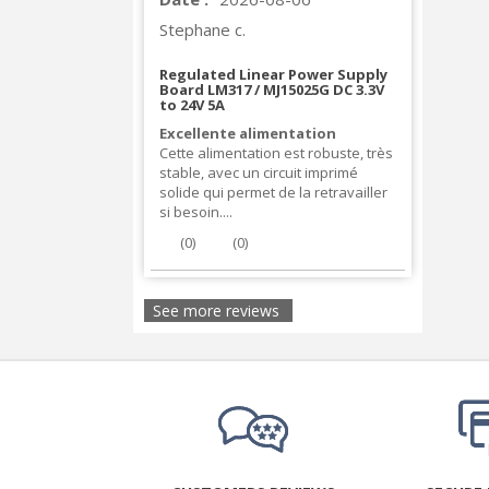
Stephane c.
Regulated Linear Power Supply
Board LM317 / MJ15025G DC 3.3V
to 24V 5A
Excellente alimentation
Cette alimentation est robuste, très
stable, avec un circuit imprimé
solide qui permet de la retravailler
si besoin....
(
0
)
(
0
)
See more reviews