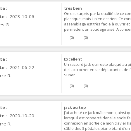
te :
très bien
On est surpris par la qualité de ce con
te :
2023-10-06
plastique, mais il n'en est rien. Ce c
assemblage est très facile à ouvrir et
les G.
permettent un soudage aisé. A conseil
(
0
)
(
0
)
te :
Excellent
Un raccord jack qui reste plaqué au pi
te :
2021-06-22
de l'accrocher en se déplaçant et de f
IABLUE T8 5PIN 5-Pin DIN
Super !
rre R.
Phono Connector Gold...
9,90 €
(
0
)
(
0
)
IABLUE T8 Binding Post
opper + Anti-Rotation...
19,90 €
te :
jack au top
J'ai acheté ce jack mâle mono, ainsi q
te :
2020-10-20
VIABLUE EPC-4 T8 STEREO
lorsqu'il est connecté dans le socle f
MALL Male Stereo Jack...
connexion en sortie de mon clavier kawa
rre R.
câble des 3 pédales piano étant d'un 
34,90 €