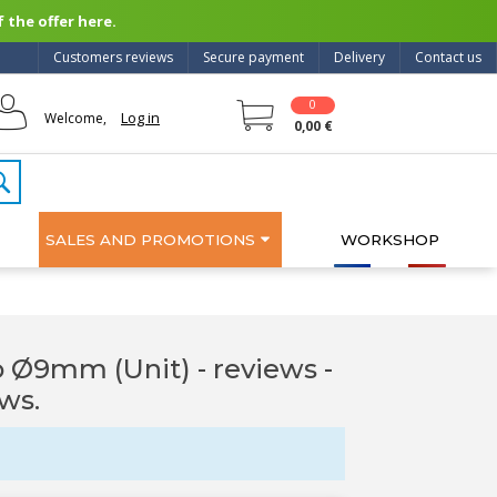
 the offer here.
Customers reviews
Secure payment
Delivery
Contact us
0
Log in
Welcome,
0,00 €
SALES AND PROMOTIONS
WORKSHOP
Ø9mm (Unit) - reviews
-
ws.