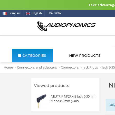
Take advantage 
Français
English
TVA: 20%
CATEGORIES
NEW PRODUCTS
Home
Connectors and adapters
Connectors
Jack Plugs
Jack 6.
>
>
>
>
N
Viewed products
NEUTRIK NP2RX-B Jack 6.35mm
Mono Ø9mm (Unit)
Only