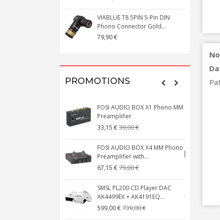
VIABLUE T8 5PIN 5-Pin DIN
V
Phono Connector Gold...
C
79,90 €
1
No
Da
PROMOTIONS
Pat
FOSI AUDIO BOX X1 Phono MM
N
Preamplifier
W
39,00 €
33,15 €
FOSI AUDIO BOX X4 MM Phono
Preamplifier with...
M
79,00 €
67,15 €
SMSL PL200 CD Player DAC
AK4499EX + AK4191EQ...
C
739,00 €
599,00 €