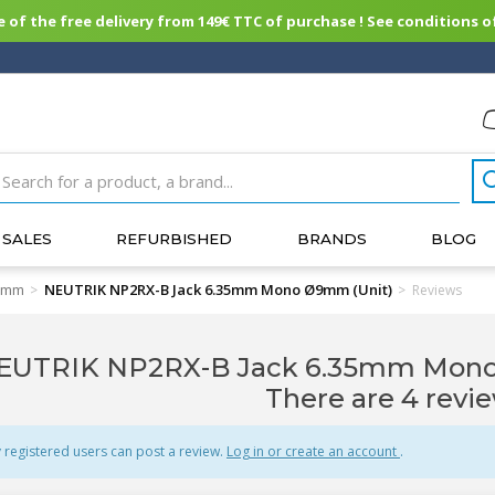
of the free delivery from 149€ TTC of purchase ! See conditions of
SALES
REFURBISHED
BRANDS
BLOG
35mm
NEUTRIK NP2RX-B Jack 6.35mm Mono Ø9mm (Unit)
>
>
Reviews
EUTRIK NP2RX-B Jack 6.35mm Mono 
There are 4 revie
 registered users can post a review.
Log in or create an account
.