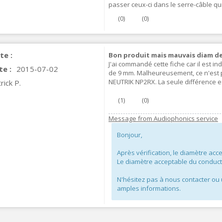
passer ceux-ci dans le serre-câble qu
IABLUE NF-S1 T8 Interconnect
(
0
)
(
0
)
able Jack 3.5mm...
77,90 €
te :
Bon produit mais mauvais diam de
J'ai commandé cette fiche car il est i
te :
2015-07-02
de 9 mm. Malheureusement, ce n'est p
NEUTRIK NP2RX. La seule différence e
rick P.
(
1
)
(
0
)
EUTRIK NC3FXX Silver Plated 3
ay Female XLR...
Message from Audiophonics service
4,95 €
4,30 €
Bonjour,
[GRADE B] DAYTON AUDIO
Après vérification, le diamètre ac
KSX4 Low Profil...
Le diamètre acceptable du conduc
179,90 €
149,00 €
N'hésitez pas à nous contacter ou u
amples informations.
AUDIOPHONICS DA-S250NC
lass D Integrated...
649,00 €
579,00 €