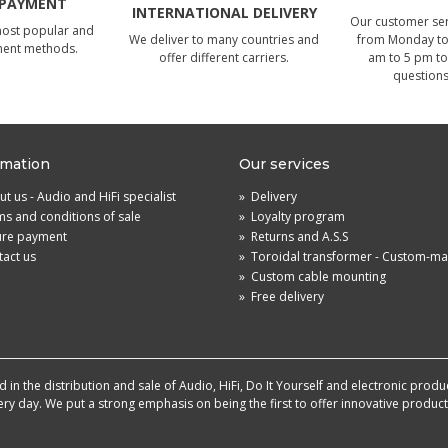
 PAYMENT
INTERNATIONAL DELIVERY
Our customer serv
most popular and
We deliver to many countries and
from Monday to 
ment methods.
offer different carriers.
am to 5 pm to
questions
rmation
Our services
t us - Audio and HiFi specialist
»
Delivery
s and conditions of sale
»
Loyalty program
ure payment
»
Returns and A.S.S
act us
»
Toroidal transformer - Custom-m
»
Custom cable mounting
»
Free delivery
in the distribution and sale of Audio, HiFi, Do It Yourself and electronic produ
very day. We put a strong emphasis on being the first to offer innovative produ