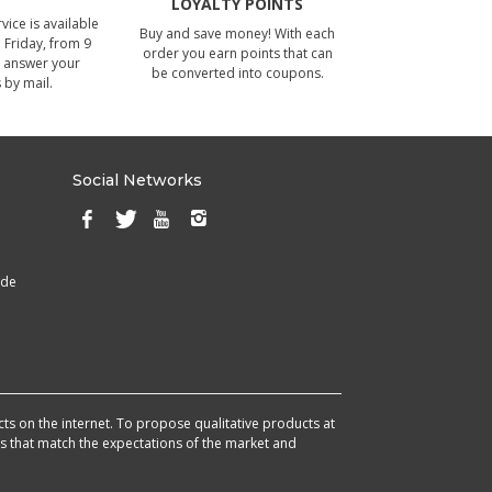
LOYALTY POINTS
ice is available
Buy and save money! With each
Friday, from 9
order you earn points that can
 answer your
be converted into coupons.
 by mail.
Social Networks
ade
cts on the internet. To propose qualitative products at
cts that match the expectations of the market and