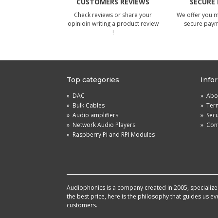
CUSTOMERS REVIEWS
SECURE
Check reviews or share your
We offer you 
opinioin writing a product review
secure pay
!
Top categories
Info
»
DAC
»
Abou
»
Bulk Cables
»
Term
»
Audio amplifiers
»
Sec
»
Network Audio Players
»
Cont
»
Raspberry Pi and RPI Modules
Audiophonics is a company created in 2005, specialized 
the best price, here is the philosophy that guides us e
customers.