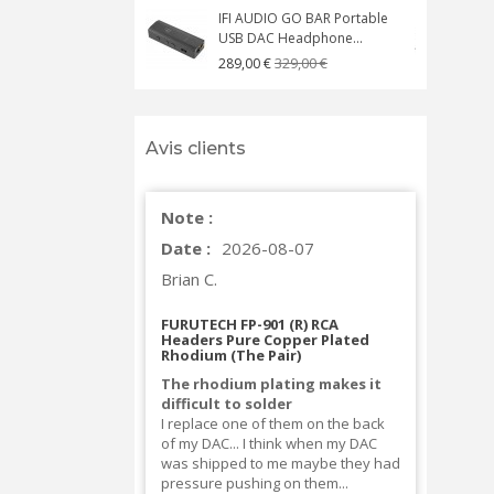
IFI AUDIO GO BAR Portable
USB DAC Headphone...
C
329,00 €
289,00 €
Avis clients
Note :
Date :
2026-08-07
Brian C.
FURUTECH FP-901 (R) RCA
Headers Pure Copper Plated
Rhodium (The Pair)
The rhodium plating makes it
difficult to solder
I replace one of them on the back
of my DAC... I think when my DAC
was shipped to me maybe they had
pressure pushing on them...