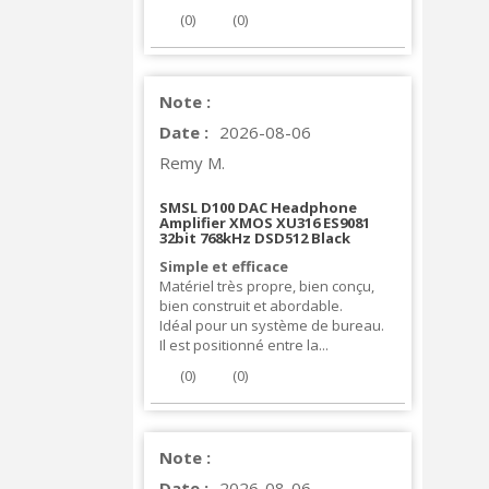
(
0
)
(
0
)
Note :
Date :
2026-08-06
Remy M.
SMSL D100 DAC Headphone
Amplifier XMOS XU316 ES9081
32bit 768kHz DSD512 Black
Simple et efficace
Matériel très propre, bien conçu,
bien construit et abordable.
Idéal pour un système de bureau.
Il est positionné entre la...
(
0
)
(
0
)
Note :
Date :
2026-08-06