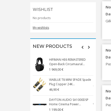
No
WISHLIST
Da
No products
Gil
My wishlists
NEW PRODUCTS
No
Da
HIFIMAN HE6 REMASTERED
V
Pie
Open-Back Circumaural...
1 969,00 €
5
VIABLUE T8 MINI SPADE Spade
V
Plug Copper 24K...
C
46,90 €
1
No
Da
DAYTON AUDIO SA1000DSP
Home Cinema Power...
S
Pie
1 199,00 €
1