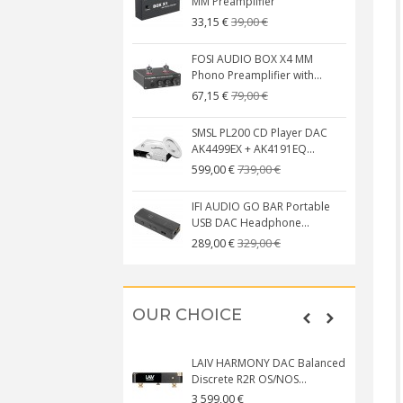
MM Preamplifier
39,00 €
33,15 €
FOSI AUDIO BOX X4 MM
Phono Preamplifier with...
79,00 €
67,15 €
SMSL PL200 CD Player DAC
AK4499EX + AK4191EQ...
739,00 €
599,00 €
IFI AUDIO GO BAR Portable
USB DAC Headphone...
329,00 €
289,00 €
OUR CHOICE
LAIV HARMONY DAC Balanced
Discrete R2R OS/NOS...
3 599,00 €