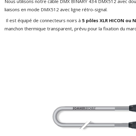
3 Way Female XLR...
Nous utilisons notre câble DMX BINARY 434 DMX512 avec double
4,95 €
4,30 €
liaisons en mode DMX512 avec ligne rétro-signal.
Il est équipé de connecteurs noirs à
5 pôles XLR HICON ou 
[GRADE B] DAYTON AUDIO
MKSX4 Low Profil...
manchon thermique transparent, prévu pour la fixation du marq
179,90 €
149,00 €
AUDIOPHONICS DA-S250NC
Class D Integrated...
649,00 €
579,00 €
FOSI AUDIO CA30 4 Channel
Car Amplifier 4x100W...
159,99 €
135,99 €
EVERSOLO DMP-A6 GEN 2
Streamer 2x ES9038Q2M...
890,00 €