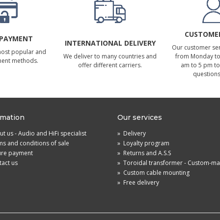
CUSTOMER
 PAYMENT
INTERNATIONAL DELIVERY
Our customer serv
most popular and
We deliver to many countries and
from Monday to 
ment methods.
offer different carriers.
am to 5 pm to
questions
rmation
Our services
t us - Audio and HiFi specialist
»
Delivery
s and conditions of sale
»
Loyalty program
ure payment
»
Returns and A.S.S
act us
»
Toroidal transformer - Custom-m
»
Custom cable mounting
»
Free delivery