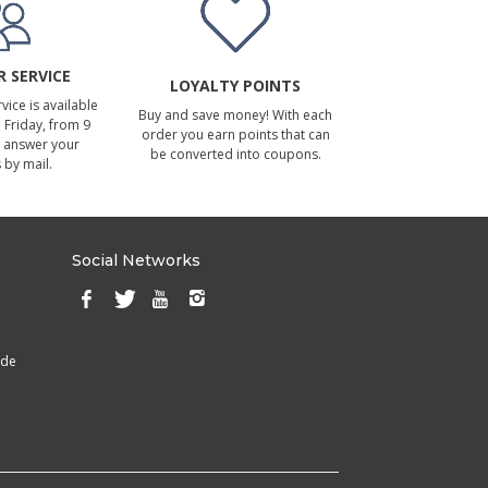
 SERVICE
LOYALTY POINTS
ice is available
Buy and save money! With each
Friday, from 9
order you earn points that can
 answer your
be converted into coupons.
 by mail.
Social Networks
ade