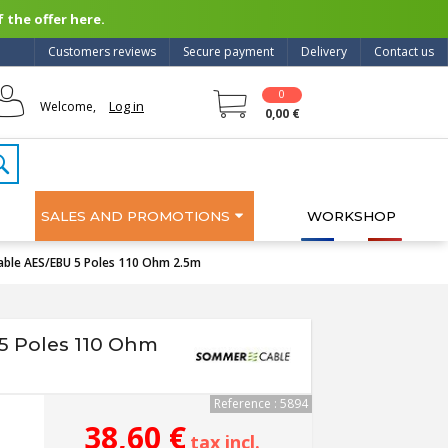
 the offer here.
Customers reviews
Secure payment
Delivery
Contact us
0
Log in
Welcome,
0,00 €
SALES AND PROMOTIONS
WORKSHOP
able AES/EBU 5 Poles 110 Ohm 2.5m
5 Poles 110 Ohm
Reference : 5894
38,60 €
tax incl.