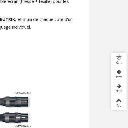
 écran (tresse + feuille) pour les
NEUTRIK
, et muni de chaque côté d'un
uage individuel.
Cart
Prev
Next
Top