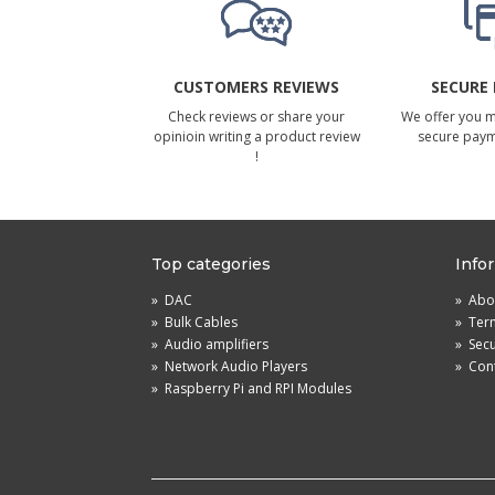
CUSTOMERS REVIEWS
SECURE
Check reviews or share your
We offer you 
opinioin writing a product review
secure pay
!
Top categories
Info
»
DAC
»
Abou
»
Bulk Cables
»
Term
»
Audio amplifiers
»
Sec
»
Network Audio Players
»
Cont
»
Raspberry Pi and RPI Modules