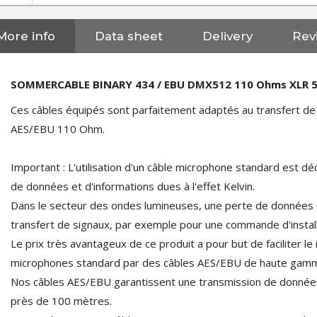
More info
Data sheet
Delivery
Rev
SOMMERCABLE BINARY 434 / EBU DMX512 110 Ohms XLR 
Ces câbles équipés sont parfaitement adaptés au transfert d
AES/EBU 110 Ohm.
Important : L'utilisation d'un câble microphone standard est d
de données et d'informations dues à l'effet Kelvin.
Dans le secteur des ondes lumineuses, une perte de données 
transfert de signaux, par exemple pour une commande d'install
Le prix très avantageux de ce produit a pour but de faciliter 
microphones standard par des câbles AES/EBU de haute gam
Nos câbles AES/EBU garantissent une transmission de données
près de 100 mètres.
NEUTRIK NC3FXX Silver Plated